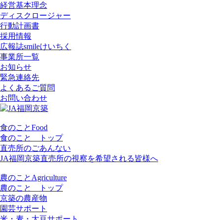
経営基本理念
ディスクロージャー
行動計画書
採用情報
広報誌smileけいちく
事業所一覧
お知らせ
緊急連絡先
よくあるご質問
お問い合わせ
食
のこと
Food
食のこと トップ
直売所のごあんない
JA福岡京築直売所の視察を希望される皆様へ
農
のこと
Agriculture
農のこと トップ
京築の農産物
園芸サポート
米・麦・大豆サポート