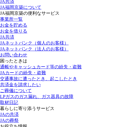
JA共済
JA福岡京築について
JA福岡京築の便利なサービス
事業所一覧
お金を貯める
お金を借りる
JA共済
JAネットバンク（個人のお客様）
JAネットバンク（法人のお客様）
お問い合わせ
困ったときは
通帳やキャッシュカード等の紛失・盗難
JAカードの紛失・盗難
交通事故に遭ったとき、起こしたとき
共済金を請求したい
ご葬儀について
LPガスのガス漏れ、ガス器具の故障
取材日記
暮らしに寄り添うサービス
JAの共済
JAの葬祭
お役立ち情報