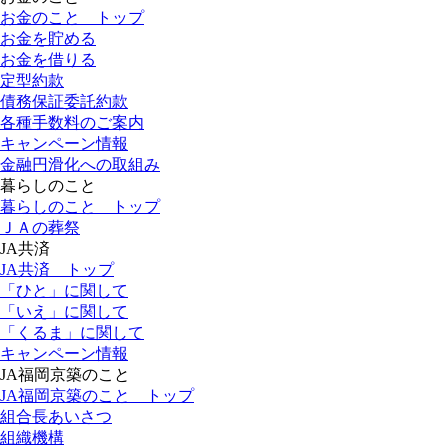
お金のこと トップ
お金を貯める
お金を借りる
定型約款
債務保証委託約款
各種手数料のご案内
キャンペーン情報
金融円滑化への取組み
暮らし
のこと
暮らしのこと トップ
ＪＡの葬祭
JA
共済
JA共済 トップ
「ひと」に関して
「いえ」に関して
「くるま」に関して
キャンペーン情報
JA福岡京築
のこと
JA福岡京築のこと トップ
組合長あいさつ
組織機構