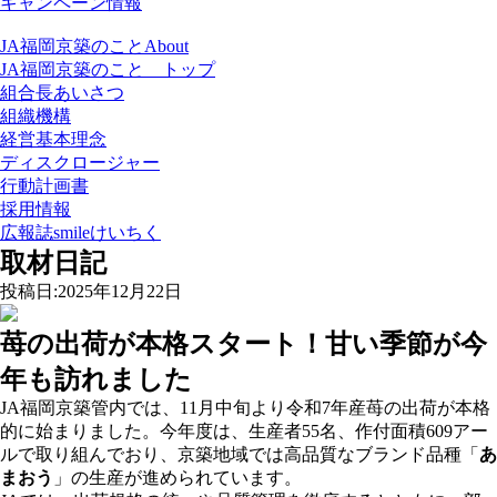
キャンペーン情報
JA福岡京築
のこと
About
JA福岡京築のこと トップ
組合長あいさつ
組織機構
経営基本理念
ディスクロージャー
行動計画書
採用情報
広報誌smileけいちく
取材日記
投稿日:2025年12月22日
苺の出荷が本格スタート！甘い季節が今
年も訪れました
JA福岡京築管内では、11月中旬より令和7年産苺の出荷が本格
的に始まりました。今年度は、生産者55名、作付面積609アー
ルで取り組んでおり、京築地域では高品質なブランド品種「
あ
まおう
」の生産が進められています。