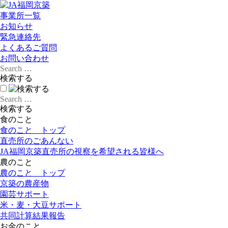
事業所一覧
お知らせ
緊急連絡先
よくあるご質問
お問い合わせ
食
のこと
食のこと トップ
直売所のごあんない
JA福岡京築直売所の視察を希望される皆様へ
農
のこと
農のこと トップ
京築の農産物
園芸サポート
米・麦・大豆サポート
共同計算結果報告
お金
のこと