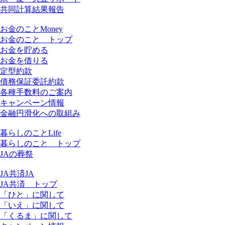
共同計算結果報告
お金
のこと
Money
お金のこと トップ
お金を貯める
お金を借りる
定型約款
債務保証委託約款
各種手数料のご案内
キャンペーン情報
金融円滑化への取組み
暮らし
のこと
Life
暮らしのこと トップ
JAの葬祭
JA
共済
JA
JA共済 トップ
「ひと」に関して
「いえ」に関して
「くるま」に関して