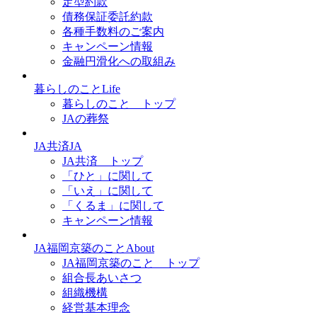
定型約款
債務保証委託約款
各種手数料のご案内
キャンペーン情報
金融円滑化への取組み
暮らし
のこと
Life
暮らしのこと トップ
JAの葬祭
JA
共済
JA
JA共済 トップ
「ひと」に関して
「いえ」に関して
「くるま」に関して
キャンペーン情報
JA福岡京築
のこと
About
JA福岡京築のこと トップ
組合長あいさつ
組織機構
経営基本理念