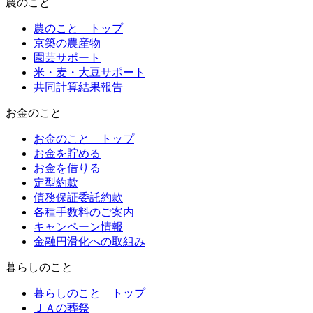
農
のこと
農のこと トップ
京築の農産物
園芸サポート
米・麦・大豆サポート
共同計算結果報告
お金
のこと
お金のこと トップ
お金を貯める
お金を借りる
定型約款
債務保証委託約款
各種手数料のご案内
キャンペーン情報
金融円滑化への取組み
暮らし
のこと
暮らしのこと トップ
ＪＡの葬祭