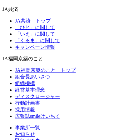
JA
共済
JA共済 トップ
「ひと」に関して
「いえ」に関して
「くるま」に関して
キャンペーン情報
JA福岡京築
のこと
JA福岡京築のこと トップ
組合長あいさつ
組織機構
経営基本理念
ディスクロージャー
行動計画書
採用情報
広報誌smileけいちく
事業所一覧
お知らせ