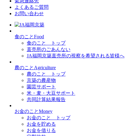
緊急連絡先
よくあるご質問
お問い合わせ
食
のこと
Food
食のこと トップ
直売所のごあんない
JA福岡京築直売所の視察を希望される皆様へ
農
のこと
Agriculture
農のこと トップ
京築の農産物
園芸サポート
米・麦・大豆サポート
共同計算結果報告
お金
のこと
Money
お金のこと トップ
お金を貯める
お金を借りる