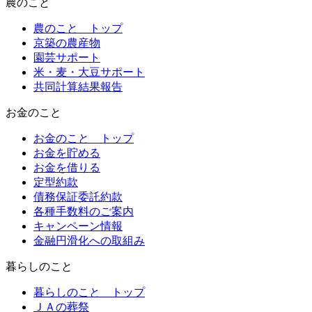
農
のこと
農のこと トップ
京築の農産物
園芸サポート
米・麦・大豆サポート
共同計算結果報告
お金
のこと
お金のこと トップ
お金を貯める
お金を借りる
定型約款
債務保証委託約款
各種手数料のご案内
キャンペーン情報
金融円滑化への取組み
暮らし
のこと
暮らしのこと トップ
ＪＡの葬祭