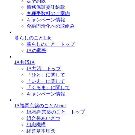
定型約款
債務保証委託約款
各種手数料のご案内
キャンペーン情報
金融円滑化への取組み
暮らし
のこと
Life
暮らしのこと トップ
JAの葬祭
JA
共済
JA
JA共済 トップ
「ひと」に関して
「いえ」に関して
「くるま」に関して
キャンペーン情報
JA福岡京築
のこと
About
JA福岡京築のこと トップ
組合長あいさつ
組織機構
経営基本理念