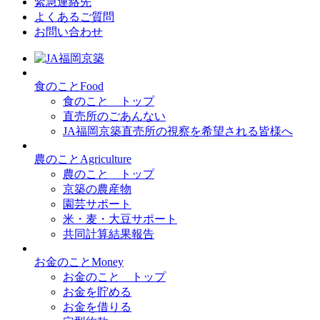
緊急連絡先
よくあるご質問
お問い合わせ
食
のこと
Food
食のこと トップ
直売所のごあんない
JA福岡京築直売所の視察を希望される皆様へ
農
のこと
Agriculture
農のこと トップ
京築の農産物
園芸サポート
米・麦・大豆サポート
共同計算結果報告
お金
のこと
Money
お金のこと トップ
お金を貯める
お金を借りる