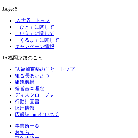
JA
共済
JA共済 トップ
「ひと」に関して
「いえ」に関して
「くるま」に関して
キャンペーン情報
JA福岡京築
のこと
JA福岡京築のこと トップ
組合長あいさつ
組織機構
経営基本理念
ディスクロージャー
行動計画書
採用情報
広報誌smileけいちく
事業所一覧
お知らせ